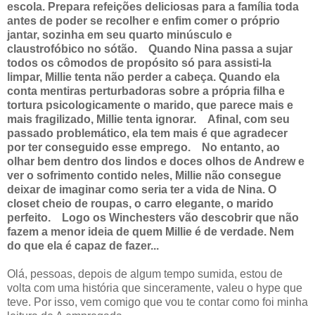
escola. Prepara refeições deliciosas para a família toda
antes de poder se recolher e enfim comer o próprio
jantar, sozinha em seu quarto minúsculo e
claustrofóbico no sótão. Quando Nina passa a sujar
todos os cômodos de propósito só para assisti-la
limpar, Millie tenta não perder a cabeça. Quando ela
conta mentiras perturbadoras sobre a própria filha e
tortura psicologicamente o marido, que parece mais e
mais fragilizado, Millie tenta ignorar. Afinal, com seu
passado problemático, ela tem mais é que agradecer
por ter conseguido esse emprego. No entanto, ao
olhar bem dentro dos lindos e doces olhos de Andrew e
ver o sofrimento contido neles, Millie não consegue
deixar de imaginar como seria ter a vida de Nina. O
closet cheio de roupas, o carro elegante, o marido
perfeito. Logo os Winchesters vão descobrir que não
fazem a menor ideia de quem Millie é de verdade. Nem
do que ela é capaz de fazer
...
Olá, pessoas, depois de algum tempo sumida, estou de
volta com uma história que sinceramente, valeu o hype que
teve. Por isso, vem comigo que vou te contar como foi minha