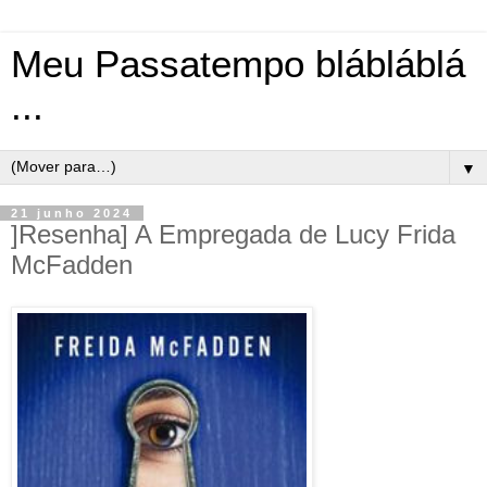
Meu Passatempo blábláblá
...
▼
21 junho 2024
]Resenha] A Empregada de Lucy Frida
McFadden